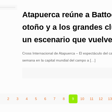
Atapuerca reúne a Battocl
otoño y a los grandes c
un escenario que vuelve
Cross Internacional de Atapuerca – El espectáculo del c
semana en la capital mundial del campo a
[…]
1
2
3
4
5
6
7
8
9
10
11
12
1