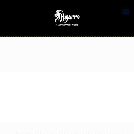
Sin categoría