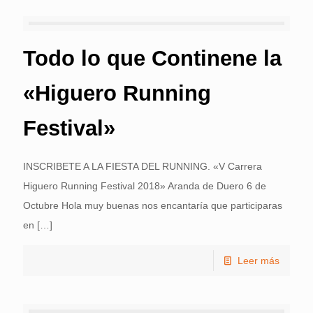
Todo lo que Continene la
«Higuero Running
Festival»
INSCRIBETE A LA FIESTA DEL RUNNING. «V Carrera
Higuero Running Festival 2018» Aranda de Duero 6 de
Octubre Hola muy buenas nos encantaría que participaras
en
[…]
Leer más