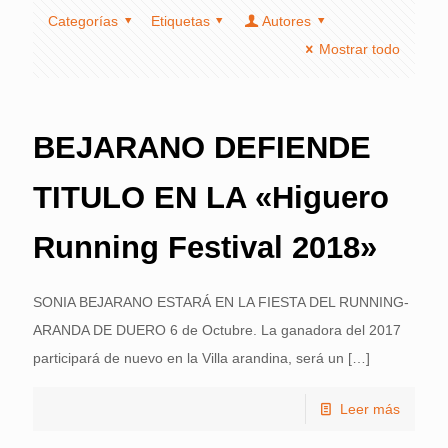
Categorías
Etiquetas
Autores
Mostrar todo
BEJARANO DEFIENDE
TITULO EN LA «Higuero
Running Festival 2018»
SONIA BEJARANO ESTARÁ EN LA FIESTA DEL RUNNING-
ARANDA DE DUERO 6 de Octubre. La ganadora del 2017
participará de nuevo en la Villa arandina, será un
[…]
Leer más