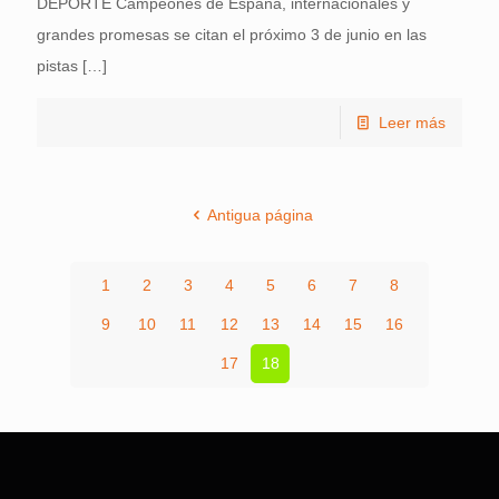
DEPORTE Campeones de España, internacionales y
grandes promesas se citan el próximo 3 de junio en las
pistas
[…]
Leer más
Antigua página
1
2
3
4
5
6
7
8
9
10
11
12
13
14
15
16
17
18